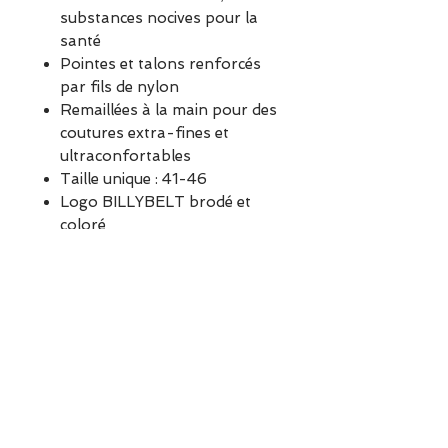
substances nocives pour la
santé
Pointes et talons renforcés
par fils de nylon
Remaillées à la main pour des
coutures extra-fines et
ultraconfortables
Taille unique : 41-46
Logo BILLYBELT brodé et
coloré
Billybelt Chaussettes unies
Marron
ESCAPADE est une boutique
indépendante située à Garches.
Vous pouvez commander en
ligne ou découvrir les modèles