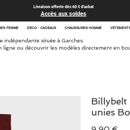
Livraison offerte dès 60 € d'achat
Accès aux soldes
RES FEMME
DECO - CADEAUX
CHAUSSURES HOMME
VETEMENT
 indépendante située à Garches.
igne ou découvrir les modèles directement en bou
Billybel
unies B
Pri
9,90 €