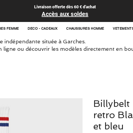
Livraison offerte dès 60 € d'achat
Accès aux soldes
RES FEMME
DECO - CADEAUX
CHAUSSURES HOMME
VETEMENT
 indépendante située à Garches.
igne ou découvrir les modèles directement en bou
Billybel
retro Bl
et bleu