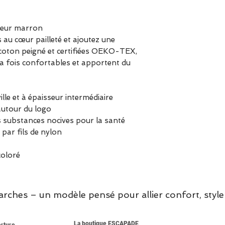
coeur marron
au cœur pailleté et ajoutez une
n coton peigné et certifiées OEKO-TEX,
a fois confortables et apportent du
lle et à épaisseur intermédiaire
autour du logo
 substances nocives pour la santé
 par fils de nylon
oloré
hes – un modèle pensé pour allier confort, style 
La boutique ESCAPADE