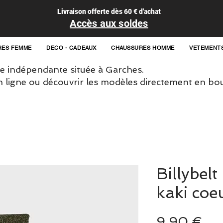
Livraison offerte dès 60 € d'achat
Accès aux soldes
RES FEMME
DECO - CADEAUX
CHAUSSURES HOMME
VETEMENT
 indépendante située à Garches.
igne ou découvrir les modèles directement en bou
Billybel
kaki coe
Pri
9,90 €