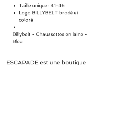
Taille unique : 41-46
Logo BILLYBELT brodé et
coloré
Billybelt - Chaussettes en laine -
Bleu
ESCAPADE est une boutique
indépendante située à Garches.
Vous pouvez commander en
ligne ou découvrir les modèles
directement en boutique.
Sélection ESCAPADE à Garches
– un modèle pensé pour allier
confort, style et élégance au
quotidien.