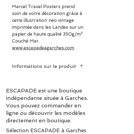
Marcel Travel Posters prend
soin de votre décoration grâce à
cette illustration néo vintage
imprimée dans les Landes sur un
papier de haute qualité 350g/m²
Couché Mat.
www.escapadeagarches.com
Informations sur le produit
Dimensions puzzle assemblé:
30 x 40cm
ESCAPADE est une boutique
Poids :
0.4 kg
indépendante située à Garches.
Vous pouvez commander en
ligne ou découvrir les modèles
directement en boutique.
Sélection ESCAPADE à Garches