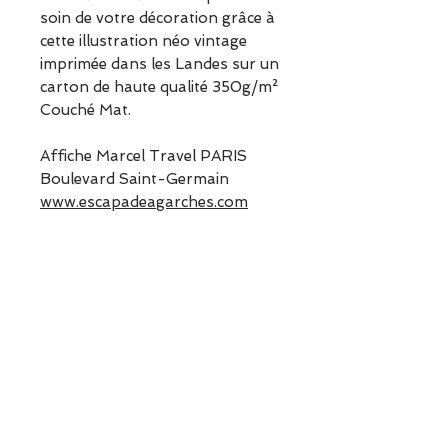
soin de votre décoration grâce à
cette illustration néo vintage
imprimée dans les Landes sur un
carton de haute qualité 350g/m²
Couché Mat.
Affiche Marcel Travel PARIS
Boulevard Saint-Germain
www.escapadeagarches.com
Informations sur le produit
Dimensions : 30 x 40cm
Poids :
0.4 kg
ESCAPADE est une boutique
indépendante située à Garches.
Vous pouvez commander en
ligne ou découvrir les modèles
directement en boutique.