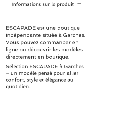
Informations sur le produit
Dimensions puzzle assemblé:
30 x 40cm
ESCAPADE est une boutique
Poids :
0.4 kg
indépendante située à Garches.
Vous pouvez commander en
ligne ou découvrir les modèles
directement en boutique.
Sélection ESCAPADE à Garches
– un modèle pensé pour allier
confort, style et élégance au
quotidien.