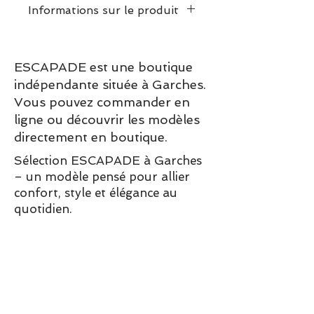
Informations sur le produit
Dimensions puzzle assemblé:
30 x 40cm
ESCAPADE est une boutique
Poids :
0.4 kg
indépendante située à Garches.
Vous pouvez commander en
ligne ou découvrir les modèles
directement en boutique.
Sélection ESCAPADE à Garches
– un modèle pensé pour allier
confort, style et élégance au
quotidien.