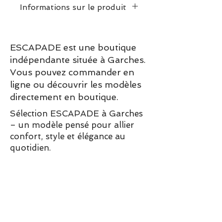
Informations sur le produit
Dimensions puzzle assemblé:
30 x 40cm
ESCAPADE est une boutique
Poids :
0.4 kg
indépendante située à Garches.
Vous pouvez commander en
ligne ou découvrir les modèles
directement en boutique.
Sélection ESCAPADE à Garches
– un modèle pensé pour allier
confort, style et élégance au
quotidien.