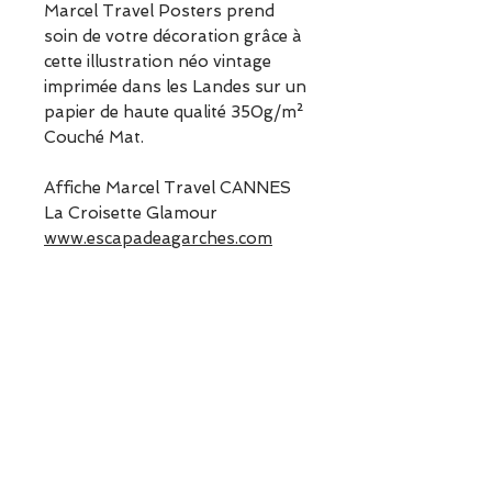
Marcel Travel Posters prend
soin de votre décoration grâce à
cette illustration néo vintage
imprimée dans les Landes sur un
papier de haute qualité 350g/m²
Couché Mat.
Affiche Marcel Travel CANNES
La Croisette Glamour
www.escapadeagarches.com
Informations sur le produit
Dimensions puzzle assemblé:
30 x 40cm
ESCAPADE est une boutique
Poids :
0.4 kg
indépendante située à Garches.
Vous pouvez commander en
ligne ou découvrir les modèles