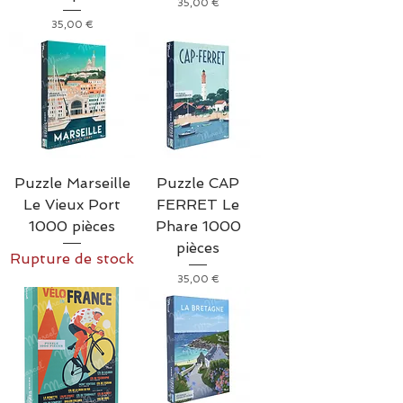
Prix
35,00 €
Prix
35,00 €
Puzzle Marseille
Puzzle CAP
Le Vieux Port
FERRET Le
1000 pièces
Phare 1000
pièces
Rupture de stock
Prix
35,00 €