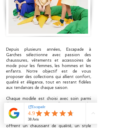
Depuis plusieurs années, Escapade à
Garches sélectionne avec passion des
chaussures, vêtements et accessoires de
mode pour les femmes, les hommes et les
enfants. Notre objectif est de vous
proposer des collections qui allient confort,
qualité et élégance, tout en restant fidèles
aux tendances de chaque saison.
Chaque modèle est choisi avec soin parmi
des marques reconnues telles que Tamaris,
HOFF, Reqins, Rieker, Bobbies, Caprice,
Pascucci, Skechers, Verbenas et bien
d'autres. Nous privilégions des créations qui
offrent un chaussant de qualité, un style
affirmé et un confort durable, afin de