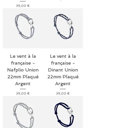
Prix
39,00 €
Le vent à la
Le vent à la
française -
française -
Nafplio Union
Dinant Union
22mm Plaqué
22mm Plaqué
Argent
Argent
Prix
Prix
39,00 €
39,00 €