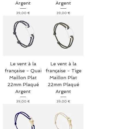
Argent
Argent
Prix
Prix
39,00 €
39,00 €
Le vent à la
Le vent à la
française - Quai
française - Tige
Maillon Plat
Maillon Plat
22mm Plaqué
22mm Plaqué
Argent
Argent
Prix
Prix
39,00 €
39,00 €