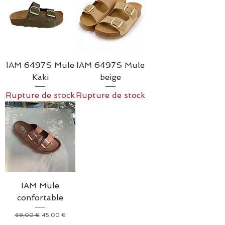
IAM 6497S Mule
IAM 6497S Mule
Kaki
beige
Rupture de stock
Rupture de stock
IAM Mule
confortable
Prix original
Prix promotionnel
69,00 €
45,00 €