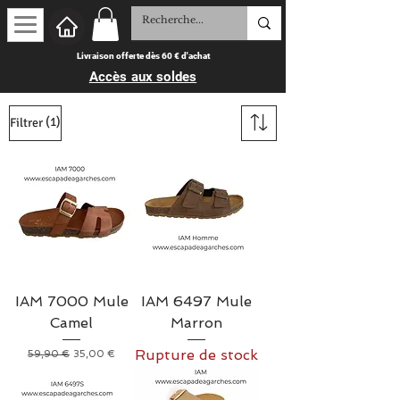
Livraison offerte dès 60 € d'achat
Accès aux soldes
(1)
Filtrer
IAM 7000 Mule
IAM 6497 Mule
Camel
Marron
Rupture de stock
Prix original
Prix promotionnel
59,90 €
35,00 €