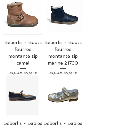
Beberlis - Boots
Beberlis - Boots
fourrée
fourrée
montante zip
montante zip
camel
marine 21730
Prix original
Prix promotionnel
Prix original
Prix promotionnel
99,00 €
49,50 €
99,00 €
49,50 €
Beberlis - Babies
Beberlis - Babies