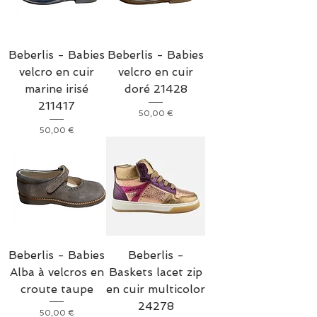
Beberlis - Babies
Beberlis - Babies
velcro en cuir
velcro en cuir
marine irisé
doré 21428
211417
Prix
50,00 €
Prix
50,00 €
Beberlis - Babies
Beberlis -
Alba à velcros en
Baskets lacet zip
croute taupe
en cuir multicolor
24278
Prix
50,00 €