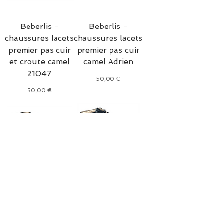
Beberlis -
Beberlis -
chaussures lacets
chaussures lacets
premier pas cuir
premier pas cuir
et croute camel
camel Adrien
21047
Prix
50,00 €
Prix
50,00 €
Beberlis -
Beberlis -
chaussures lacets
chaussures lacets
premier pas
RENE premier
croute marine
pas cuir marine