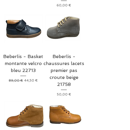
Prix
60,00 €
Beberlis - Basket
Beberlis -
montante velcro
chaussures lacets
bleu 22713
premier pas
croute beige
Prix original
Prix promotionnel
89,00 €
44,50 €
21758
Prix
50,00 €