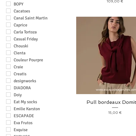
Prix
109,00 €
BOPY
Cacatoes
Canal Saint Martin
Caprice
Carla Tortoza
Casual Friday
Chouski
Cienta
Couleur Pourpre
Craie
Creatis
designworks
DIADORA
Doiy
Eat My socks
Pull bordeaux Domit
Emilie Karston
Prix
15,00 €
ESCAPADE
Eva Frutos
Exquise