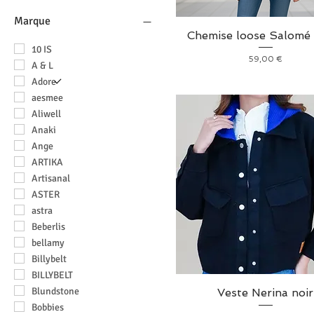
Homme
trousse de toilette
Marque
Chemise loose Salomé 
10 IS
Prix
59,00 €
A & L
Adore
aesmee
Aliwell
Anaki
Ange
ARTIKA
Artisanal
ASTER
astra
Beberlis
bellamy
Billybelt
BILLYBELT
Blundstone
Veste Nerina noir
Bobbies