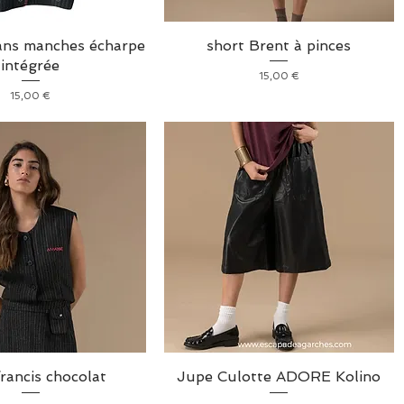
sans manches écharpe
short Brent à pinces
intégrée
Prix
15,00 €
Prix
15,00 €
francis chocolat
Jupe Culotte ADORE Kolino