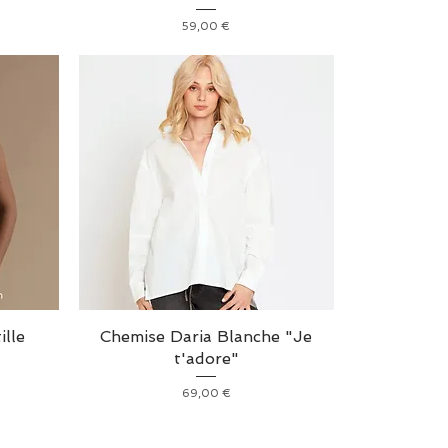
Prix
59,00 €
ille
Chemise Daria Blanche "Je
t'adore"
Prix
69,00 €