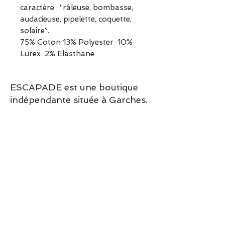
caractère : “râleuse, bombasse,
audacieuse, pipelette, coquette,
solaire”.
75% Coton 13% Polyester 10%
Lurex 2% Elasthane
ESCAPADE est une boutique
indépendante située à Garches.
Vous pouvez commander en
ligne ou découvrir les modèles
directement en boutique.
Sélection ESCAPADE à Garches
– un modèle pensé pour allier
confort, style et élégance au
quotidien.