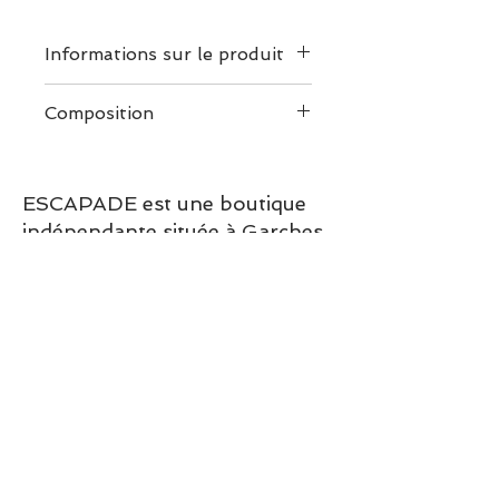
Informations sur le produit
Les créations Le Vent à la
Composition
Française sont confectionnées
avec soin, dans le but de vous
accompagner le plus
ESCAPADE est une boutique
longtemps possible à votre
indépendante située à Garches.
poignet.
Maillon en Plaqué Or 3
Vous pouvez commander en
microns
ligne ou découvrir les modèles
Longueur du maillon –
directement en boutique.
16mm
Sélection ESCAPADE à Garches
Épaisseur du maillon –
– un modèle pensé pour allier
2mm
confort, style et élégance au
Cordon ultra résistant
quotidien.
Diamètre du cordon –
2,5mm
Afin d'assurer pleinement sa